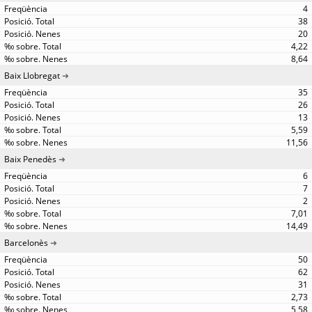
4
38
20
4,22
8,64
Baix Llobregat
35
26
13
5,59
11,56
Baix Penedès
6
7
2
7,01
14,49
Barcelonès
50
62
31
2,73
5,58