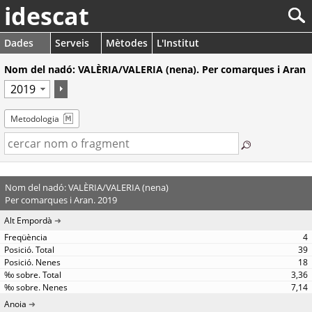
idescat
Dades
Serveis
Mètodes
L'Institut
Nom del nadó: VALÈRIA/VALERIA (nena). Per comarques i Aran
Metodologia
Nom del nadó: VALÈRIA/VALERIA (nena)
Per comarques i Aran. 2019
Alt Empordà
4
39
18
3,36
7,14
Anoia