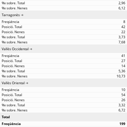
2,96
6,12
Tarragonès
8
42
22
3,73
7,68
Vallès Occidental
41
27
14
5,36
10,73
Vallès Oriental
10
54
26
3,32
6,72
Total
199