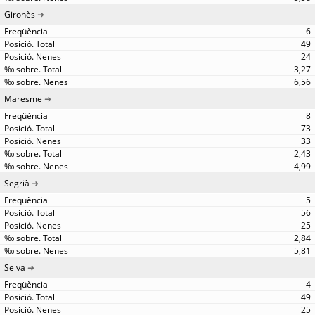
Gironès
6
49
24
3,27
6,56
Maresme
8
73
33
2,43
4,99
Segrià
5
56
25
2,84
5,81
Selva
4
49
25