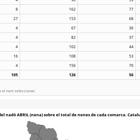
8
162
77
27
153
68
4
67
36
4
82
37
4
102
44
16
108
53
4
156
70
105
126
56
el nom seleccionat.