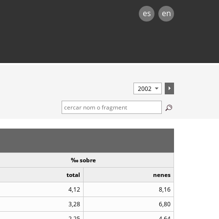
es
en
‰ sobre
total
nenes
4,12
8,16
3,28
6,80
2,25
4,64