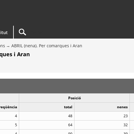
titut
ons
ABRIL (nena). Per comarques i Aran
ques i Aran
Posició
reqüència
total
nenes
4
48
23
5
64
32
4
90
39