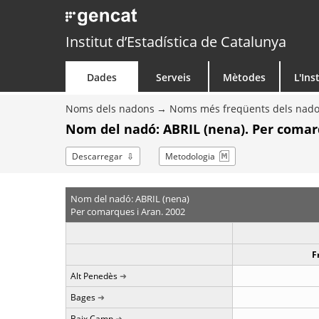
Institut d’Estadística de Catalunya
Dades
Serveis
Mètodes
L'Ins
Noms dels nadons
Noms més freqüents dels nad
Nom del nadó: ABRIL (nena). Per comar
Descarregar
Metodologia
Nom del nadó: ABRIL (nena)
Per comarques i Aran. 2002
F
Alt Penedès
Bages
Baix Camp