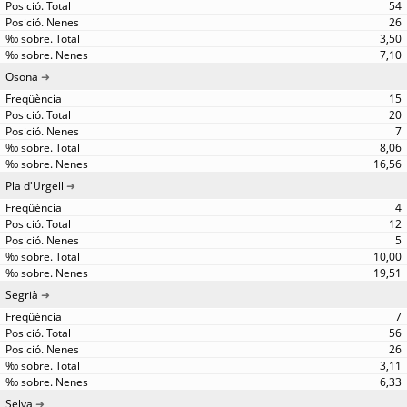
54
26
3,50
7,10
Osona
15
20
7
8,06
16,56
Pla d'Urgell
4
12
5
10,00
19,51
Segrià
7
56
26
3,11
6,33
Selva