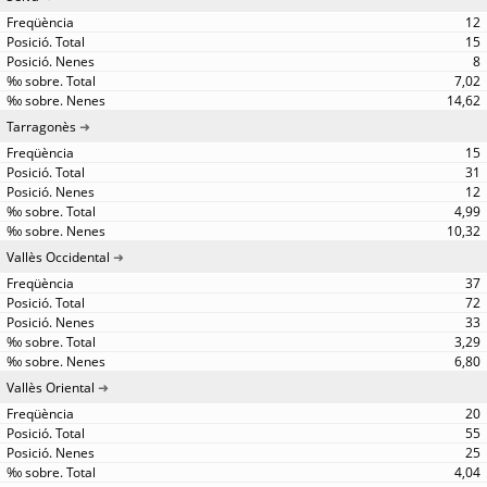
12
15
8
7,02
14,62
Tarragonès
15
31
12
4,99
10,32
Vallès Occidental
37
72
33
3,29
6,80
Vallès Oriental
20
55
25
4,04