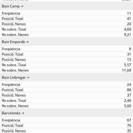
Baix Camp
11
41
20
4,68
9,21
Baix Empordà
8
31
15
5,57
11,68
Baix Llobregat
24
86
37
2,46
5,00
Barcelonès
67
76
35