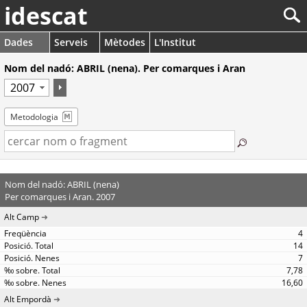
idescat
Dades
Serveis
Mètodes
L'Institut
Nom del nadó: ABRIL (nena). Per comarques i Aran
Metodologia
Nom del nadó: ABRIL (nena)
Per comarques i Aran. 2007
Alt Camp
4
14
7
7,78
16,60
Alt Empordà