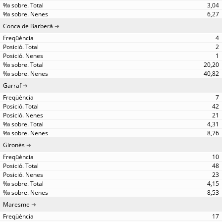
3,04
6,27
Conca de Barberà
4
2
1
20,20
40,82
Garraf
7
42
21
4,31
8,76
Gironès
10
48
23
4,15
8,53
Maresme
17