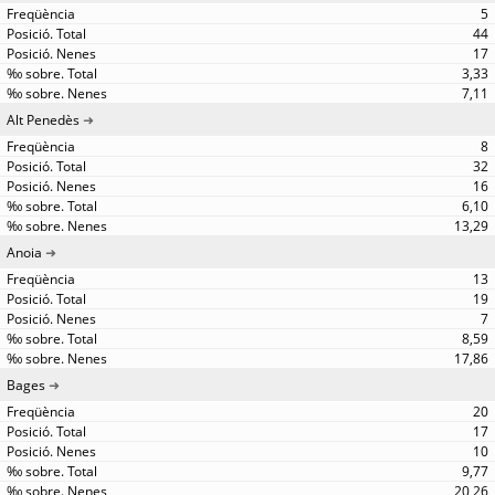
5
44
17
3,33
7,11
Alt Penedès
8
32
16
6,10
13,29
Anoia
13
19
7
8,59
17,86
Bages
20
17
10
9,77
20,26