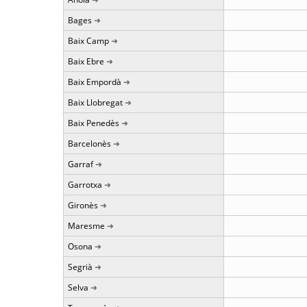
Bages
Baix Camp
Baix Ebre
Baix Empordà
Baix Llobregat
Baix Penedès
Barcelonès
Garraf
Garrotxa
Gironès
Maresme
Osona
Segrià
Selva