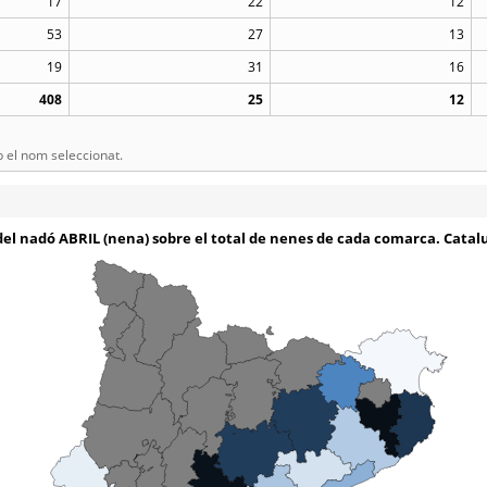
17
22
12
53
27
13
19
31
16
408
25
12
el nom seleccionat.