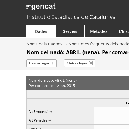
Institut d’Estadística de Catalunya
Dades
Serveis
Mètodes
L'Ins
Noms dels nadons
Noms més freqüents dels nad
Nom del nadó: ABRIL (nena). Per comar
Descarregar
Metodologia
Nom del nadó: ABRIL (nena)
Per comarques i Aran. 2015
F
Alt Empordà
Alt Penedès
Anoia