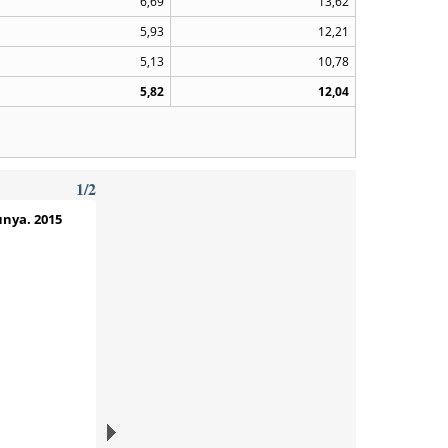
6,69
13,62
5,93
12,21
5,13
10,78
5,82
12,04