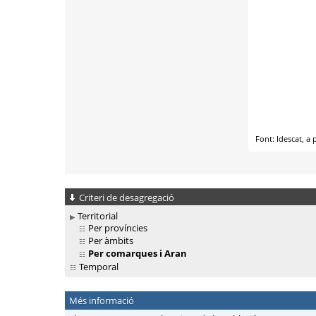
Criteri de desagregació
Territorial
Per províncies
Per àmbits
Per comarques i Aran
Temporal
Més informació