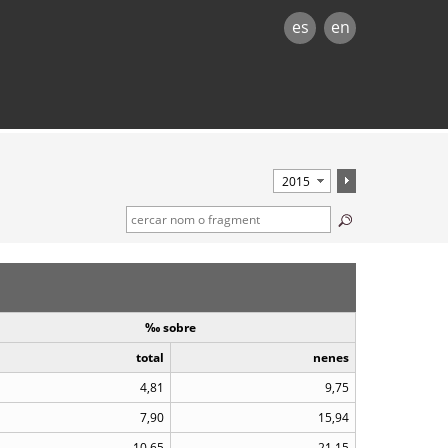
es
en
‰ sobre
total
nenes
4,81
9,75
7,90
15,94
10,65
21,15