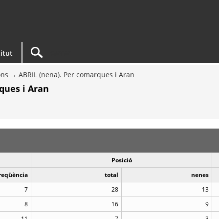
titut
ons
ABRIL (nena). Per comarques i Aran
ques i Aran
Posició
reqüència
total
nenes
7
28
13
8
16
9
11
7
3