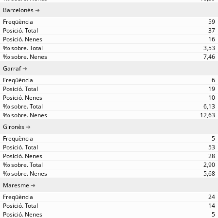
Barcelonès
59
37
16
3,53
7,46
Garraf
6
19
10
6,13
12,63
Gironès
5
53
28
2,90
5,68
Maresme
24
14
5