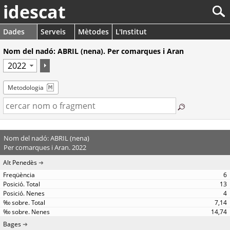
idescat
Dades
Serveis
Mètodes
L'Institut
Nom del nadó: ABRIL (nena). Per comarques i Aran
Metodologia
Nom del nadó: ABRIL (nena)
Per comarques i Aran. 2022
Alt Penedès
6
13
4
7,14
14,74
Bages