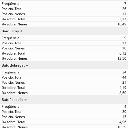
7
26
11
5,17
10,49
Baix Camp
9
17
10
6,12
12,50
Baix Llobregat
24
44
21
4,19
8,60
Baix Penedès
4
20
13
4,96
10,39