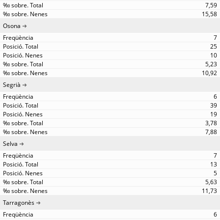
7,59
15,58
Osona
7
25
10
5,23
10,92
Segrià
6
39
19
3,78
7,88
Selva
7
13
5
5,63
11,73
Tarragonès
6