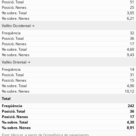
51
25
3,05
6,21
Vallès Occidental
32
36
17
4,60
9,43
Vallès Oriental
14
31
15
4,90
10,12
Total
242
36
17
4,30
8,91
Font: Idescat, a partir de l'estadística de naixements.