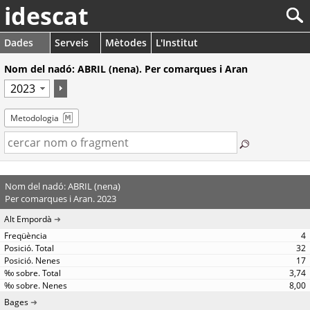
idescat
Dades
Serveis
Mètodes
L'Institut
Nom del nadó: ABRIL (nena). Per comarques i Aran
Metodologia
Nom del nadó: ABRIL (nena)
Per comarques i Aran. 2023
Alt Empordà
4
32
17
3,74
8,00
Bages