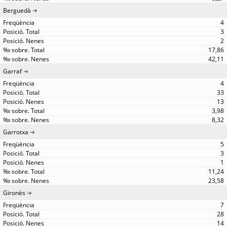
Berguedà
4
3
2
17,86
42,11
Garraf
4
33
13
3,98
8,32
Garrotxa
5
3
1
11,24
23,58
Gironès
7
28
14