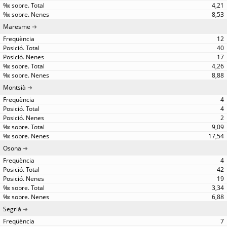
4,21
8,53
Maresme
12
40
17
4,26
8,88
Montsià
4
4
2
9,09
17,54
Osona
4
42
19
3,34
6,88
Segrià
7