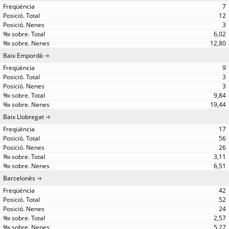
7
12
3
6,02
12,80
Baix Empordà
9
3
3
9,84
19,44
Baix Llobregat
17
56
26
3,11
6,51
Barcelonès
42
52
24
2,57
5,27