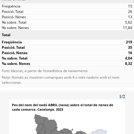
15
26
13
5,62
11,84
Total
219
35
16
4,04
8,32
Font: Idescat, a partir de l'estadística de naixements.
Nota: Només es mostren comarques amb 4 o més nadons amb el nom
seleccionat.