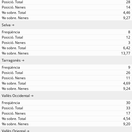
28
14
4,46
9,27
Selva
8
12
3
6,42
13,77
Tarragonès
9
26
11
4,69
9,24
Vallès Occidental
30
33
17
4,54
9,20
Vallès Oriental