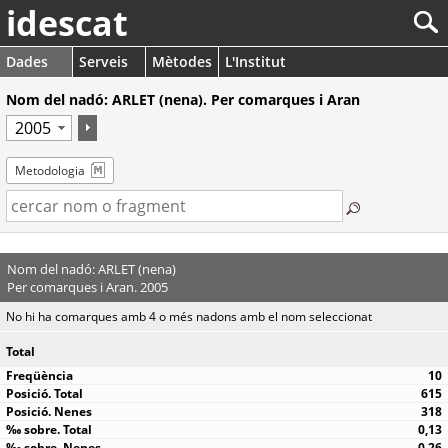
idescat
Dades
Serveis
Mètodes
L'Institut
Nom del nadó: ARLET (nena). Per comarques i Aran
Metodologia
Nom del nadó: ARLET (nena)
Per comarques i Aran. 2005
No hi ha comarques amb 4 o més nadons amb el nom seleccionat
Total
10
615
318
0,13
0,26