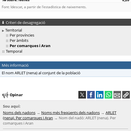
Font: Idescat, a partir de l'estadística de naixements.
Criteri de desagregació
Territorial
Per províncies
Per àmbits
Per comarques i Aran
Temporal
Més informació
El nom ARLET (nena) al conjunt de la població
Opinar
Sou aquí:
Noms dels nadons
Noms més freqüents dels nadons
ARLET
(nena). Per comarques i Aran
Nom del nadó: ARLET (nena). Per
comarques i Aran