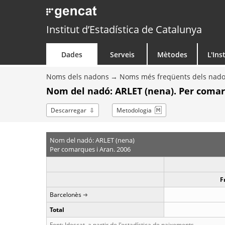
Institut d’Estadística de Catalunya
Dades
Serveis
Mètodes
L'Ins
Noms dels nadons
Noms més freqüents dels nad
Nom del nadó: ARLET (nena). Per comar
Descarregar
Metodologia
Nom del nadó: ARLET (nena)
Per comarques i Aran. 2006
F
Barcelonès
Total
Font: Idescat, a partir de l'estadística de naixements.