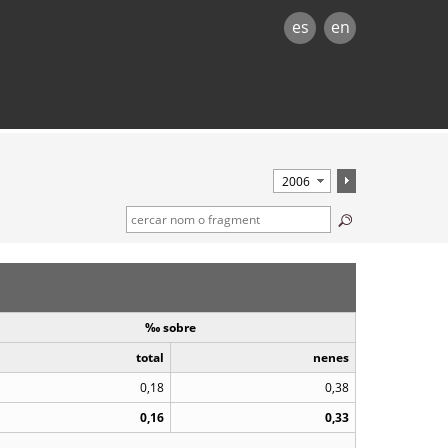
es
en
‰ sobre
total
nenes
0,18
0,38
0,16
0,33