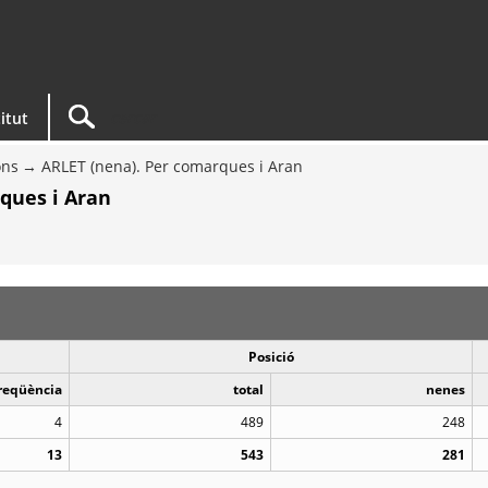
titut
ons
ARLET (nena). Per comarques i Aran
ques i Aran
Posició
reqüència
total
nenes
4
489
248
13
543
281