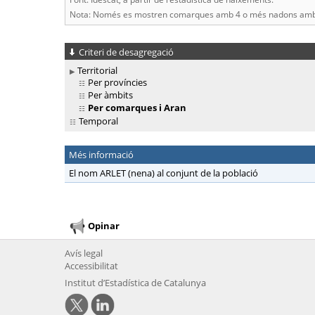
Nota: Només es mostren comarques amb 4 o més nadons amb 
Criteri de desagregació
Territorial
Per províncies
Per àmbits
Per comarques i Aran
Temporal
Més informació
El nom ARLET (nena) al conjunt de la població
Opinar
Avís legal
Accessibilitat
Institut d’Estadística de Catalunya