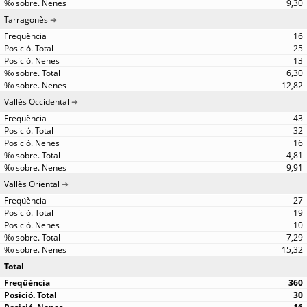
9,30
Tarragonès
16
25
13
6,30
12,82
Vallès Occidental
43
32
16
4,81
9,91
Vallès Oriental
27
19
10
7,29
15,32
Total
360
30