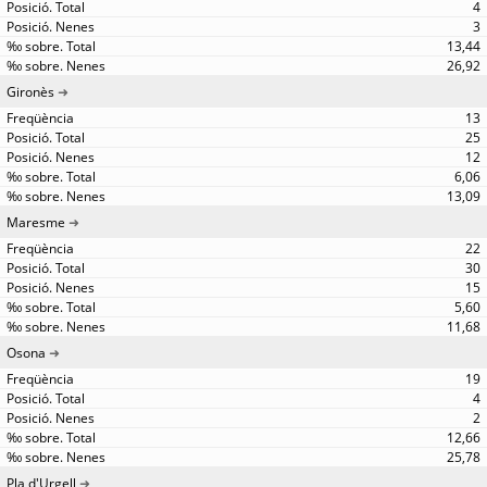
4
3
13,44
26,92
Gironès
13
25
12
6,06
13,09
Maresme
22
30
15
5,60
11,68
Osona
19
4
2
12,66
25,78
Pla d'Urgell