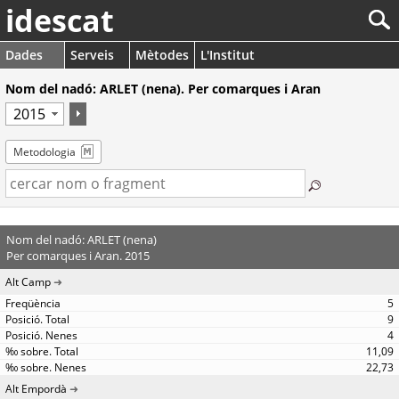
idescat
Dades
Serveis
Mètodes
L'Institut
Nom del nadó: ARLET (nena). Per comarques i Aran
Metodologia
Nom del nadó: ARLET (nena)
Per comarques i Aran. 2015
Alt Camp
5
9
4
11,09
22,73
Alt Empordà