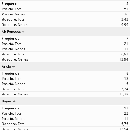
5
51
26
3,43
6,96
Alt Penedès
7
21
11
6,91
13,94
Anoia
8
13
6
7,74
15,38
Bages
11
22
11
6,76
13,94