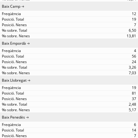
Baix Camp
12
19
7
6,50
13,81
Baix Empordà
4
56
24
3,26
7,03
Baix Llobregat
19
81
37
2,48
5,17
Baix Penedès
6
14
7