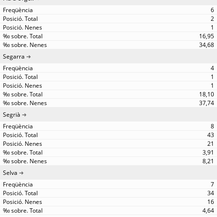
6
2
1
16,95
34,68
Segarra
4
1
1
18,10
37,74
Segrià
8
43
21
3,91
8,21
Selva
7
34
16
4,64