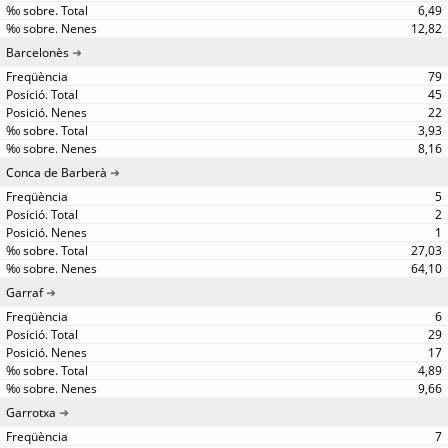
6,49
12,82
Barcelonès
79
45
22
3,93
8,16
Conca de Barberà
5
2
1
27,03
64,10
Garraf
6
29
17
4,89
9,66
Garrotxa
7