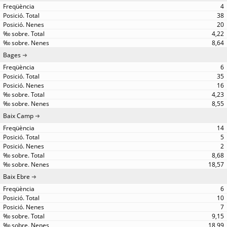
4
38
20
4,22
8,64
Bages
6
35
16
4,23
8,55
Baix Camp
14
5
2
8,68
18,57
Baix Ebre
6
10
7
9,15
18,99