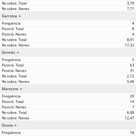
3,79
7,71
Garrotxa
4
8
4
8,91
17,32
Gironès
5
63
31
2,72
5,46
Maresme
20
14
7
6,08
12,47
Osona
16