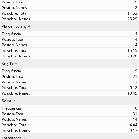
5
2
11,53
23,29
Pla de l'Estany
4
4
4
15,15
28,78
Segrià
9
21
13
5,12
10,45
Selva
6
31
14
4,44
9,17
Tarragonès