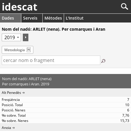
idescat
Dades
Serveis
Mètodes
L'Institut
Nom del nadó: ARLET (nena). Per comarques i Aran
Metodologia
Nom del nadó: ARLET (nena)
Per comarques i Aran. 2019
Alt Penedès
7
10
6
7,76
15,73
Anoia