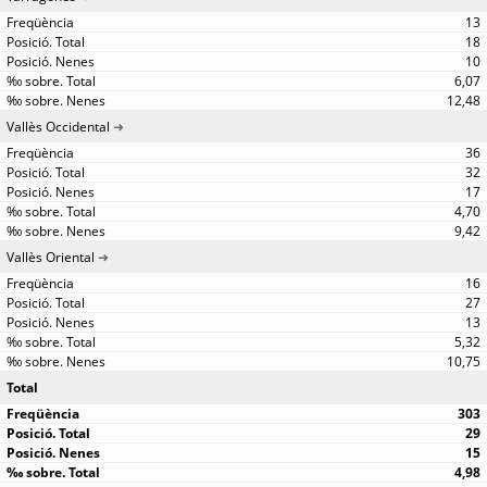
13
18
10
6,07
12,48
Vallès Occidental
36
32
17
4,70
9,42
Vallès Oriental
16
27
13
5,32
10,75
Total
303
29
15
4,98