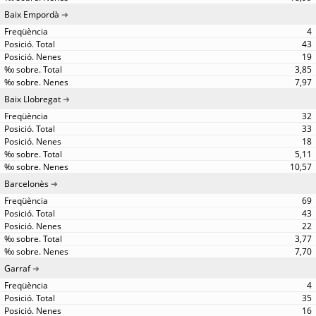
Baix Empordà
4
43
19
3,85
7,97
Baix Llobregat
32
33
18
5,11
10,57
Barcelonès
69
43
22
3,77
7,70
Garraf
4
35
16