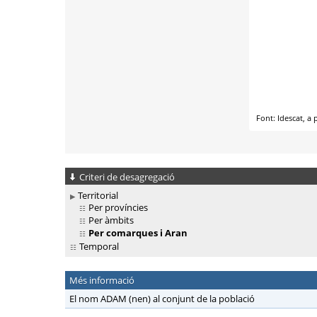
Criteri de desagregació
Territorial
Per províncies
Per àmbits
Per comarques i Aran
Temporal
Més informació
El nom ADAM (nen) al conjunt de la població