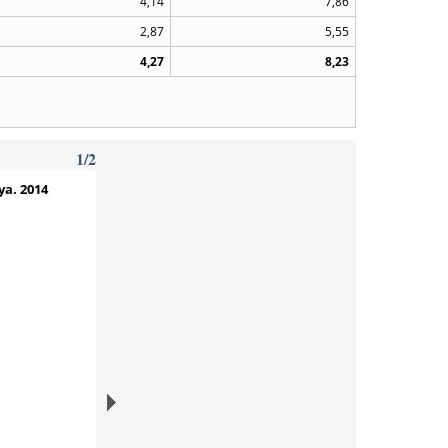
4,14
7,86
2,87
5,55
4,27
8,23