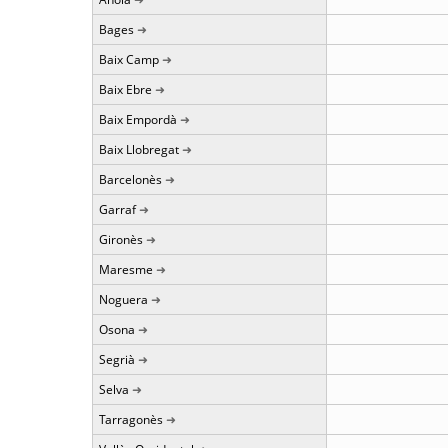
Bages
Baix Camp
Baix Ebre
Baix Empordà
Baix Llobregat
Barcelonès
Garraf
Gironès
Maresme
Noguera
Osona
Segrià
Selva
Tarragonès