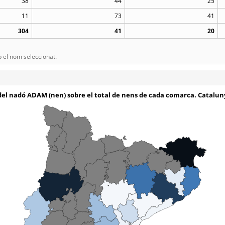
38
44
25
11
73
41
304
41
20
el nom seleccionat.