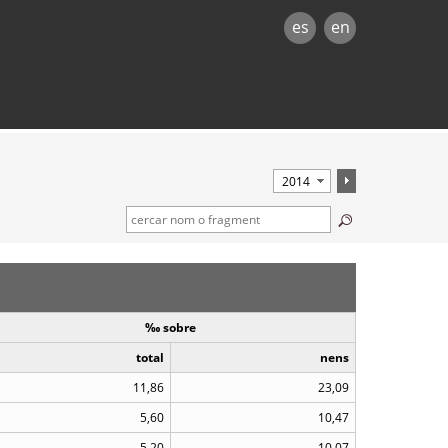
es
en
‰ sobre
total
nens
11,86
23,09
5,60
10,47
5,20
10,07