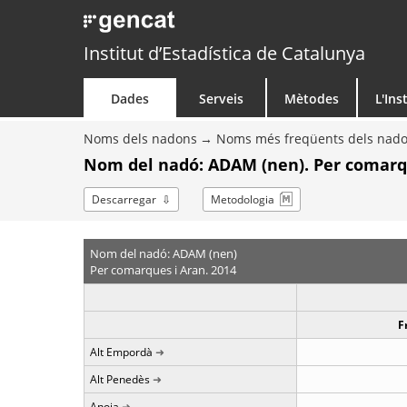
Institut d’Estadística de Catalunya
Dades
Serveis
Mètodes
L'Ins
Noms dels nadons
Noms més freqüents dels nad
Nom del nadó: ADAM (nen). Per comarq
Descarregar
Metodologia
Nom del nadó: ADAM (nen)
Per comarques i Aran. 2014
F
Alt Empordà
Alt Penedès
Anoia