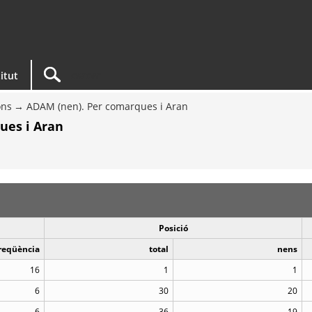
titut
ons
ADAM (nen). Per comarques i Aran
ues i Aran
Posició
reqüència
total
nens
16
1
1
6
30
20
6
36
19