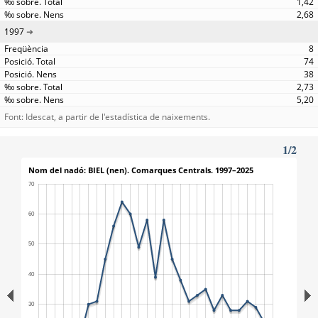
1,42
2,68
1997
8
74
38
2,73
5,20
Font: Idescat, a partir de l'estadística de naixements.