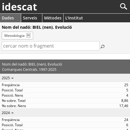
idescat
Dades
Serveis
Mètodes
L'Institut
Nom del nadó: BIEL (nen). Evolució
Metodologia
Nom del nadó: BIEL (nen). Evolució
Comarques Centrals. 1997-2025
2025
25
5
4
8,86
17,46
2024
24
6