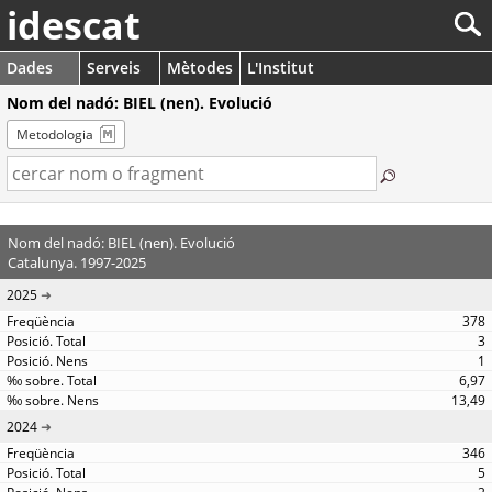
idescat
Dades
Serveis
Mètodes
L'Institut
Nom del nadó: BIEL (nen). Evolució
Metodologia
Nom del nadó: BIEL (nen). Evolució
Catalunya. 1997-2025
2025
378
3
1
6,97
13,49
2024
346
5