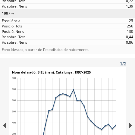
0,72
1,39
1997
25
256
130
0,44
0,86
Font: Idescat, a partir de l'estadística de naixements.