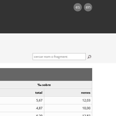
es
en
‰ sobre
total
nenes
5,67
12,03
4,87
10,00
6,29
12,82