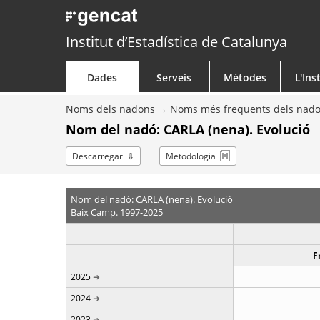
Institut d’Estadística de Catalunya
Dades
Serveis
Mètodes
L'Ins
Noms dels nadons
Noms més freqüents dels nad
Nom del nadó: CARLA (nena). Evolució
Descarregar
Metodologia
Nom del nadó: CARLA (nena). Evolució
Baix Camp. 1997-2025
F
2025
2024
2023