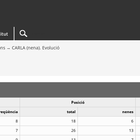
titut
ons
CARLA (nena). Evolució
Posició
reqüència
total
nenes
8
18
6
7
26
13
9
13
7