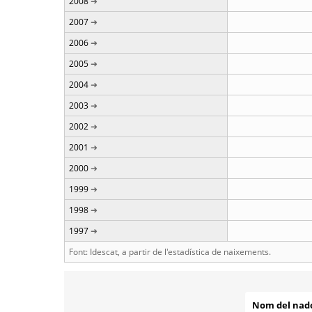
2008
2007
2006
2005
2004
2003
2002
2001
2000
1999
1998
1997
Font: Idescat, a partir de l'estadística de naixements.