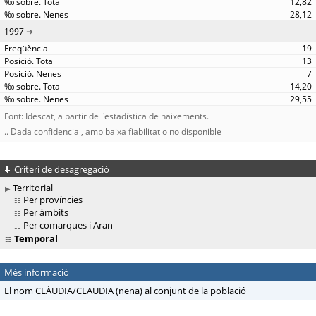
12,82
28,12
1997
19
13
7
14,20
29,55
Font: Idescat, a partir de l'estadística de naixements.
.. Dada confidencial, amb baixa fiabilitat o no disponible
Criteri de desagregació
Territorial
Per províncies
Per àmbits
Per comarques i Aran
Temporal
Més informació
El nom CLÀUDIA/CLAUDIA (nena) al conjunt de la població