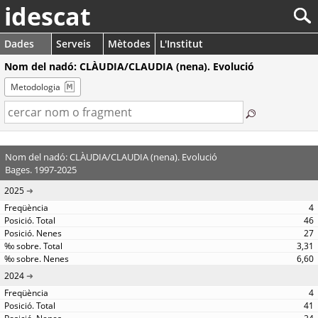
idescat
Dades
Serveis
Mètodes
L'Institut
Nom del nadó: CLÀUDIA/CLAUDIA (nena). Evolució
Metodologia
Nom del nadó: CLÀUDIA/CLAUDIA (nena). Evolució
Bages. 1997-2025
2025
4
46
27
3,31
6,60
2024
4
41