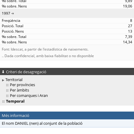
9,89
19,06
1997
8
27
13
7,39
14,34
Font: Idescat, a partir de l'estadística de naixements.
.. Dada confidencial, amb baixa fiabilitat o no disponible
Criteri de desagregació
Territorial
Per províncies
Per àmbits
Per comarques i Aran
Temporal
Més informació
El nom DANIEL (nen) al conjunt de la població