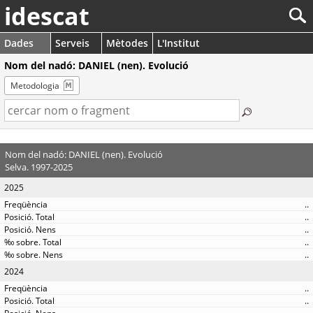
idescat
Dades
Serveis
Mètodes
L'Institut
Nom del nadó: DANIEL (nen). Evolució
Metodologia
Nom del nadó: DANIEL (nen). Evolució
Selva. 1997-2025
2025
..
..
..
..
..
2024
..
..