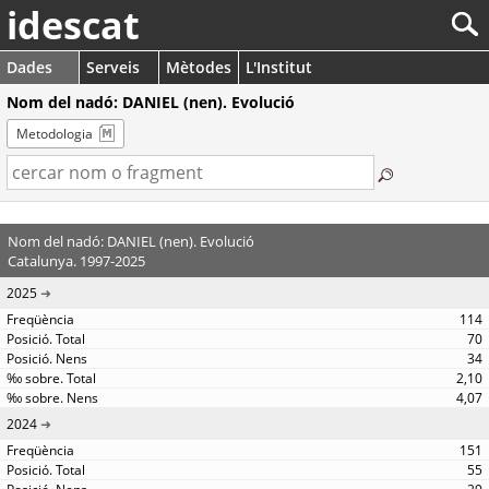
idescat
Dades
Serveis
Mètodes
L'Institut
Nom del nadó: DANIEL (nen). Evolució
Metodologia
Nom del nadó: DANIEL (nen). Evolució
Catalunya. 1997-2025
2025
114
70
34
2,10
4,07
2024
151
55