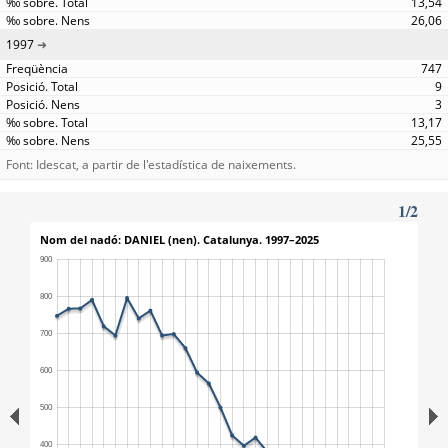
13,54
26,06
1997
747
9
3
13,17
25,55
Font: Idescat, a partir de l'estadística de naixements.