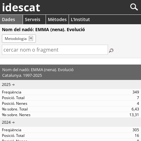
idescat
Dades
Serveis
Mètodes
L'Institut
Nom del nadó: EMMA (nena). Evolució
Metodologia
Nom del nadó: EMMA (nena). Evolució
Catalunya. 1997-2025
2025
349
7
4
6,43
13,31
2024
305
16