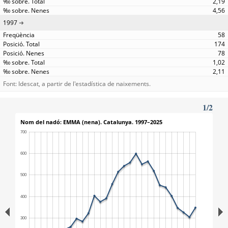
2,19
4,56
1997
58
174
78
1,02
2,11
Font: Idescat, a partir de l'estadística de naixements.