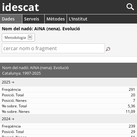
idescat
Dades
Serveis
Mètodes
L'Institut
Nom del nadó: AINA (nena). Evolució
Metodologia
Nom del nadó: AINA (nena). Evolució
Catalunya. 1997-2025
2025
291
20
7
5,36
11,09
2024
239
29