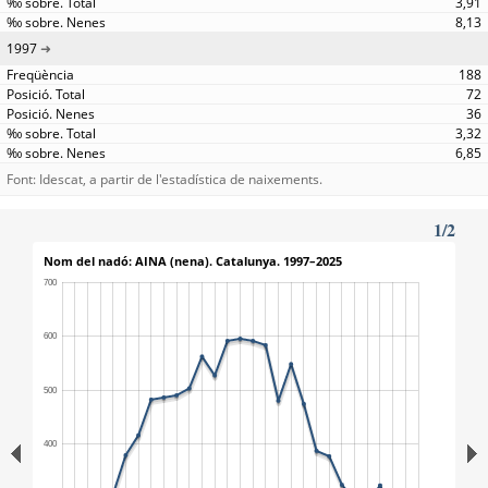
3,91
8,13
1997
188
72
36
3,32
6,85
Font: Idescat, a partir de l'estadística de naixements.