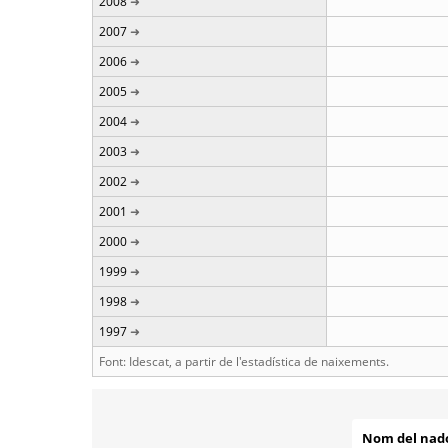
2008
2007
2006
2005
2004
2003
2002
2001
2000
1999
1998
1997
Font: Idescat, a partir de l'estadística de naixements.