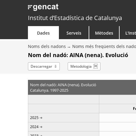
Institut d’Estadística de Catalunya
Dades
Serveis
Mètodes
L'Ins
Noms dels nadons
Noms més freqüents dels nad
Nom del nadó: AINA (nena). Evolució
Descarregar
Metodologia
Nom del nadó: AINA (nena). Evolució
Catalunya. 1997-2025
F
2025
2024
2023