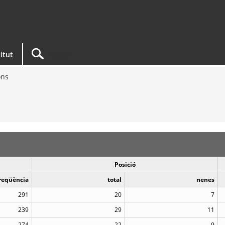
titut
ons
Posició
reqüència
total
nenes
291
20
7
239
29
11
274
22
9