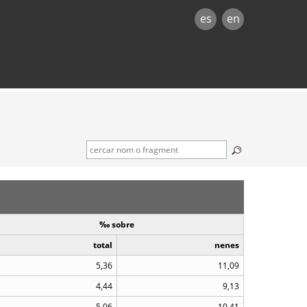
es
en
‰ sobre
total
nenes
5,36
11,09
4,44
9,13
5,06
10,41