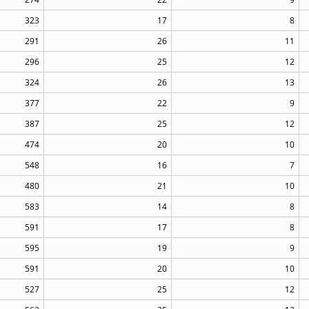
323
17
8
291
26
11
296
25
12
324
26
13
377
22
9
387
25
12
474
20
10
548
16
7
480
21
10
583
14
8
591
17
8
595
19
9
591
20
10
527
25
12