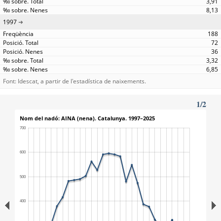
3,91
8,13
1997
188
72
36
3,32
6,85
Font: Idescat, a partir de l'estadística de naixements.