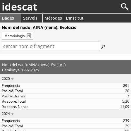
idescat
Dades
Serveis
Mètodes
L'Institut
Nom del nadó: AINA (nena). Evolució
Metodologia
Nom del nadó: AINA (nena). Evolució
Catalunya. 1997-2025
2025
291
20
7
5,36
11,09
2024
239
29