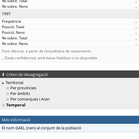
..
..
1997
..
..
..
..
..
Font: Idescat, a partir de l'estadística de naixements.
.. Dada confidencial, amb baixa fiabilitat o no disponible
Criteri de desagregació
Territorial
Per províncies
Per àmbits
Per comarques i Aran
Temporal
Més informació
El nom GAEL (nen) al conjunt de la població