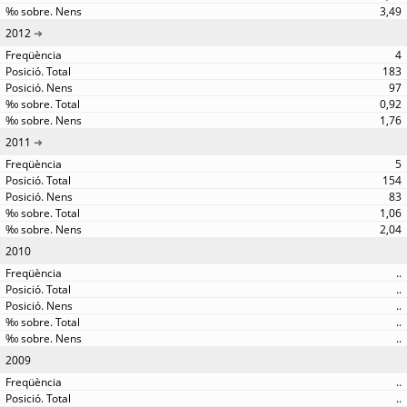
3,49
2012
4
183
97
0,92
1,76
2011
5
154
83
1,06
2,04
2010
..
..
..
..
..
2009
..
..