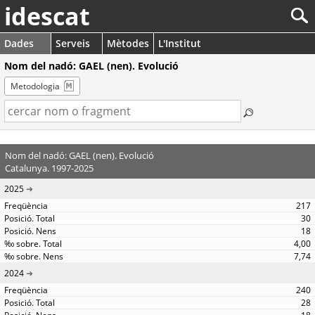
idescat
Dades
Serveis
Mètodes
L'Institut
Nom del nadó: GAEL (nen). Evolució
Metodologia
Nom del nadó: GAEL (nen). Evolució
Catalunya. 1997-2025
2025
217
30
18
4,00
7,74
2024
240
28