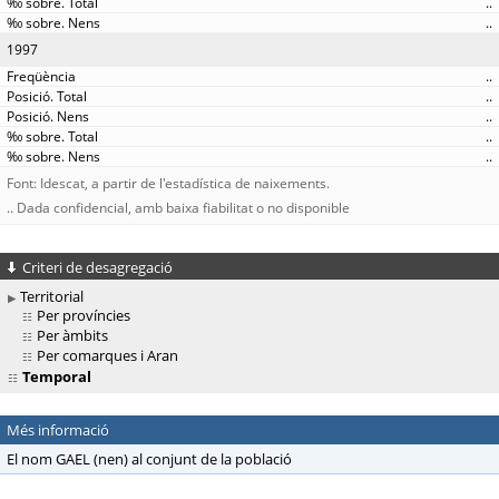
..
..
1997
..
..
..
..
..
Font: Idescat, a partir de l'estadística de naixements.
.. Dada confidencial, amb baixa fiabilitat o no disponible
Criteri de desagregació
Territorial
Per províncies
Per àmbits
Per comarques i Aran
Temporal
Més informació
El nom GAEL (nen) al conjunt de la població