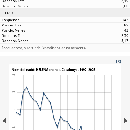
2,40
5,00
1997
142
89
42
2,50
5,17
Font: Idescat, a partir de l'estadística de naixements.