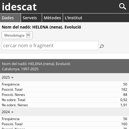
idescat
Dades
Serveis
Mètodes
L'Institut
Nom del nadó: HELENA (nena). Evolució
Metodologia
Nom del nadó: HELENA (nena). Evolució
Catalunya. 1997-2025
2025
50
182
88
0,92
1,91
2024
56
160