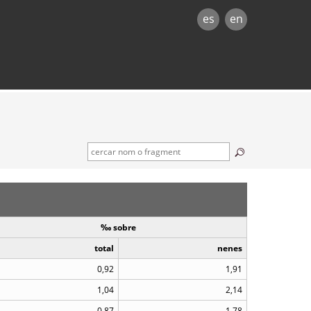
es
en
‰ sobre
total
nenes
0,92
1,91
1,04
2,14
0,87
1,78