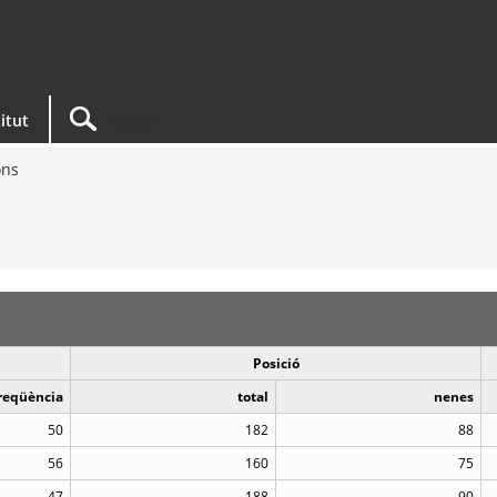
titut
ons
Posició
reqüència
total
nenes
50
182
88
56
160
75
47
188
90