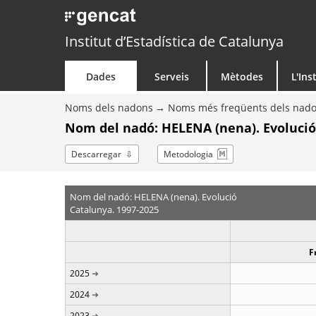
Institut d’Estadística de Catalunya
Dades
Serveis
Mètodes
L'Ins
Noms dels nadons
Noms més freqüents dels nad
Nom del nadó: HELENA (nena). Evolució
Descarregar
Metodologia
Nom del nadó: HELENA (nena). Evolució
Catalunya. 1997-2025
F
2025
2024
2023