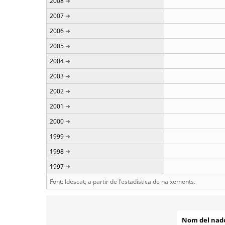
2008
2007
2006
2005
2004
2003
2002
2001
2000
1999
1998
1997
Font: Idescat, a partir de l'estadística de naixements.