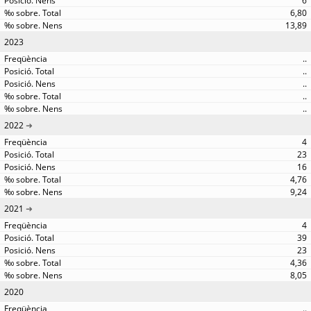
6
6,80
13,89
2023
..
..
..
..
..
2022
4
23
16
4,76
9,24
2021
4
39
23
4,36
8,05
2020
..