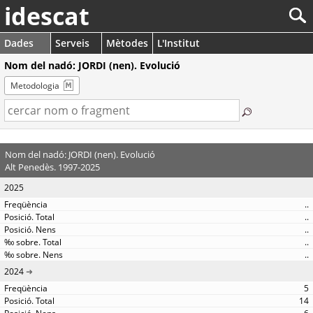
idescat
Dades
Serveis
Mètodes
L'Institut
Nom del nadó: JORDI (nen). Evolució
Metodologia
Nom del nadó: JORDI (nen). Evolució
Alt Penedès. 1997-2025
2025
..
..
..
..
..
2024
5
14