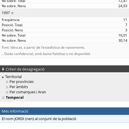
12,47
24,93
1997
11
7
3
16,01
30,14
Font: Idescat, a partir de l'estadística de naixements.
.. Dada confidencial, amb baixa fiabilitat o no disponible
Criteri de desagregació
Territorial
Per províncies
Per àmbits
Per comarques i Aran
Temporal
Més informació
El nom JORDI (nen) al conjunt de la població