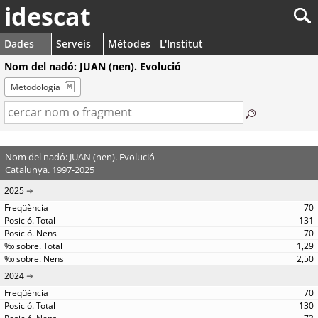
idescat
Dades
Serveis
Mètodes
L'Institut
Nom del nadó: JUAN (nen). Evolució
Metodologia
Nom del nadó: JUAN (nen). Evolució
Catalunya. 1997-2025
2025
70
131
70
1,29
2,50
2024
70
130