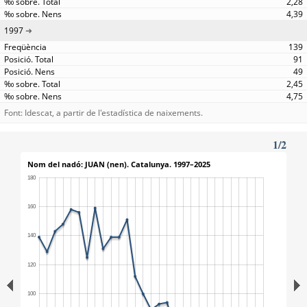
2,28
4,39
1997
139
91
49
2,45
4,75
Font: Idescat, a partir de l'estadística de naixements.