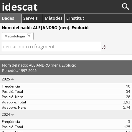
idescat
Dades
Serveis
Mètodes
L'Institut
Nom del nadó: ALEJANDRO (nen). Evolució
Metodologia
Nom del nadó: ALEJANDRO (nen). Evolució
Penedès. 1997-2025
2025
10
54
28
2,92
5,74
2024
5
125