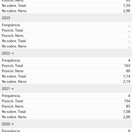
63
1,50
2,98
2023
..
..
..
..
..
2022
4
163
80
1,14
2,19
2021
4
154
85
1,08
2,06
2020
8