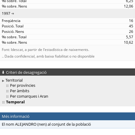
6,25
12,06
1997
16
45
26
5,57
10,62
Font: Idescat, a partir de l'estadística de naixements.
.. Dada confidencial, amb baixa fiabilitat o no disponible
Criteri de desagregació
Territorial
Per províncies
Per àmbits
Per comarques i Aran
Temporal
Més informació
El nom ALEJANDRO (nen) al conjunt de la població