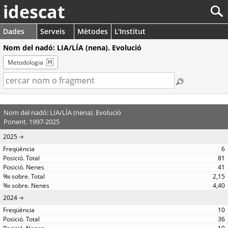
idescat
Dades
Serveis
Mètodes
L'Institut
Nom del nadó: LIA/LÍA (nena). Evolució
Metodologia
Nom del nadó: LIA/LÍA (nena). Evolució
Ponent. 1997-2025
2025
6
81
41
2,15
4,40
2024
10
36