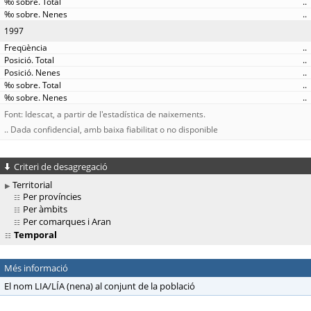
..
..
1997
..
..
..
..
..
Font: Idescat, a partir de l'estadística de naixements.
.. Dada confidencial, amb baixa fiabilitat o no disponible
Criteri de desagregació
Territorial
Per províncies
Per àmbits
Per comarques i Aran
Temporal
Més informació
El nom LIA/LÍA (nena) al conjunt de la població