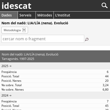
idescat
Dades
Serveis
Mètodes
L'Institut
Nom del nadó: LIA/LÍA (nena). Evolució
Metodologia
Nom del nadó: LIA/LÍA (nena). Evolució
Tarragonès. 1997-2025
2025
6
44
20
3,24
6,80
2024
7
45