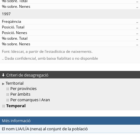
..
..
1997
..
..
..
..
..
Font: Idescat, a partir de l'estadística de naixements.
.. Dada confidencial, amb baixa fiabilitat o no disponible
Criteri de desagregació
Territorial
Per províncies
Per àmbits
Per comarques i Aran
Temporal
Més informació
El nom LIA/LÍA (nena) al conjunt de la població