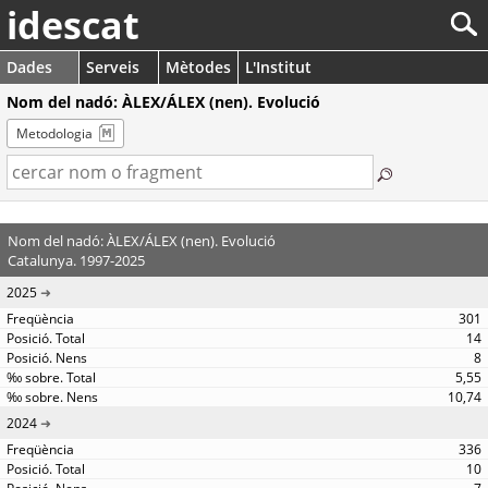
idescat
Dades
Serveis
Mètodes
L'Institut
Nom del nadó: ÀLEX/ÁLEX (nen). Evolució
Metodologia
Nom del nadó: ÀLEX/ÁLEX (nen). Evolució
Catalunya. 1997-2025
2025
301
14
8
5,55
10,74
2024
336
10