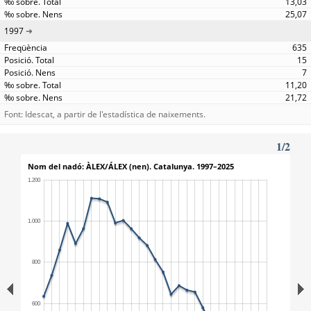
13,03
25,07
1997
635
15
7
11,20
21,72
Font: Idescat, a partir de l'estadística de naixements.