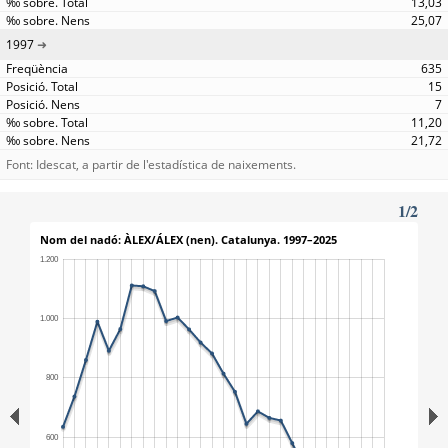
13,03
25,07
1997
635
15
7
11,20
21,72
Font: Idescat, a partir de l'estadística de naixements.