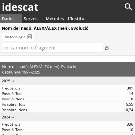
idescat
Dades
Serveis
Mètodes
L'Institut
Nom del nadó: ÀLEX/ÁLEX (nen). Evolució
Metodologia
Nom del nadó: ÀLEX/ÁLEX (nen). Evolució
Catalunya. 1997-2025
2025
301
14
8
5,55
10,74
2024
336
10