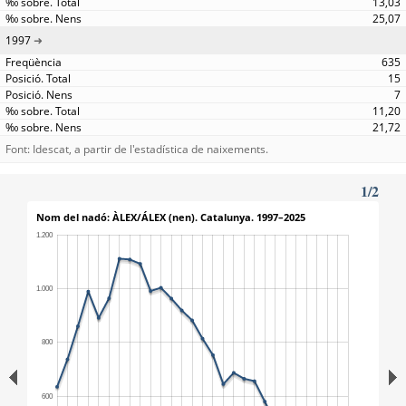
13,03
25,07
1997
635
15
7
11,20
21,72
Font: Idescat, a partir de l'estadística de naixements.