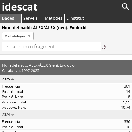
idescat
Dades
Serveis
Mètodes
L'Institut
Nom del nadó: ÀLEX/ÁLEX (nen). Evolució
Metodologia
Nom del nadó: ÀLEX/ÁLEX (nen). Evolució
Catalunya. 1997-2025
2025
301
14
8
5,55
10,74
2024
336
10