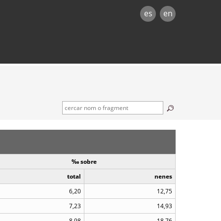
es
en
‰ sobre
total
nenes
6,20
12,75
7,23
14,93
8,98
18,76