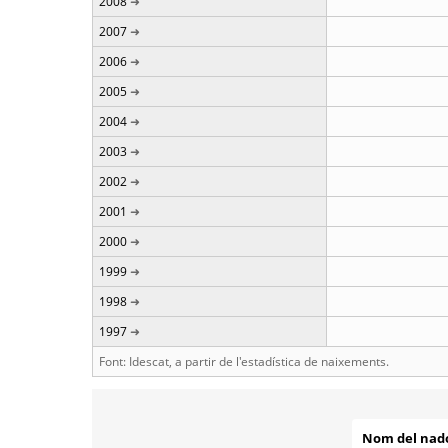
2008
2007
2006
2005
2004
2003
2002
2001
2000
1999
1998
1997
Font: Idescat, a partir de l'estadística de naixements.