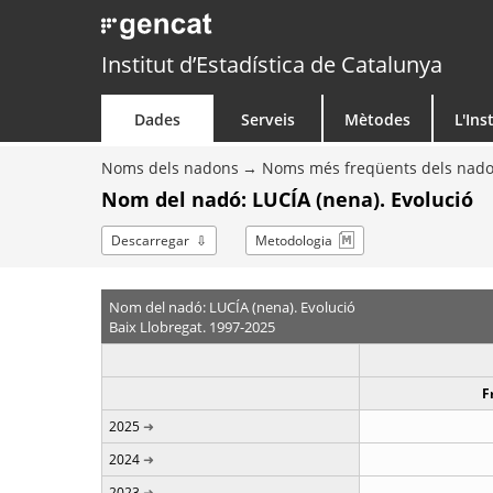
Institut d’Estadística de Catalunya
Dades
Serveis
Mètodes
L'Ins
Noms dels nadons
Noms més freqüents dels nad
Nom del nadó: LUCÍA (nena). Evolució
Descarregar
Metodologia
Nom del nadó: LUCÍA (nena). Evolució
Baix Llobregat. 1997-2025
F
2025
2024
2023