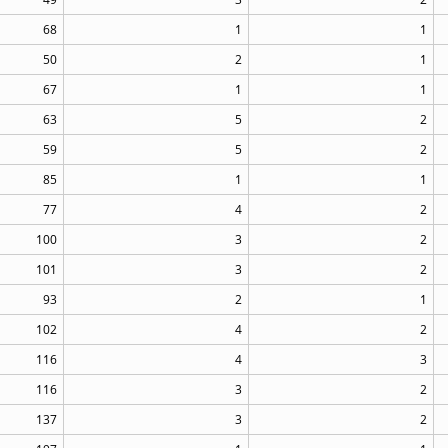
68
1
1
50
2
1
67
1
1
63
5
2
59
5
2
85
1
1
77
4
2
100
3
2
101
3
2
93
2
1
102
4
2
116
4
3
116
3
2
137
3
2