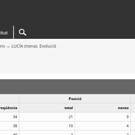
titut
ons
LUCÍA (nena). Evolució
Posició
reqüència
total
nenes
34
21
9
38
10
4
49
3
2