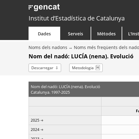
Institut d’Estadística de Catalunya
Dades
Serveis
Mètodes
L'Ins
Noms dels nadons
Noms més freqüents dels nad
Nom del nadó: LUCÍA (nena). Evolució
Descarregar
Metodologia
Nom del nadó: LUCÍA (nena). Evolució
Catalunya. 1997-2025
F
2025
2024
2023