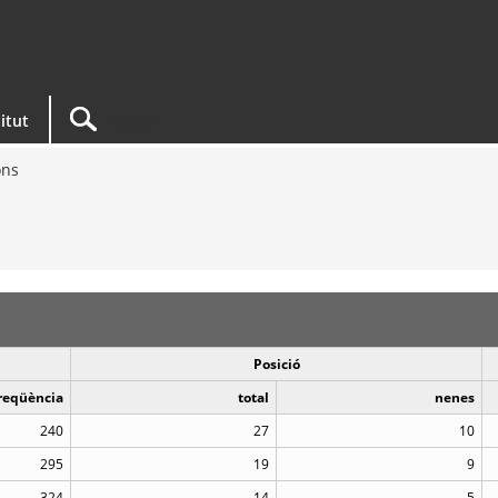
titut
ons
Posició
reqüència
total
nenes
240
27
10
295
19
9
324
14
5