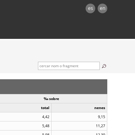
es
en
‰ sobre
total
nenes
4,42
9,15
5,48
11,27
5,98
12,30