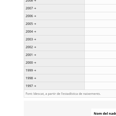
2008
2007
2006
2005
2004
2003
2002
2001
2000
1999
1998
1997
Font: Idescat, a partir de l'estadística de naixements.