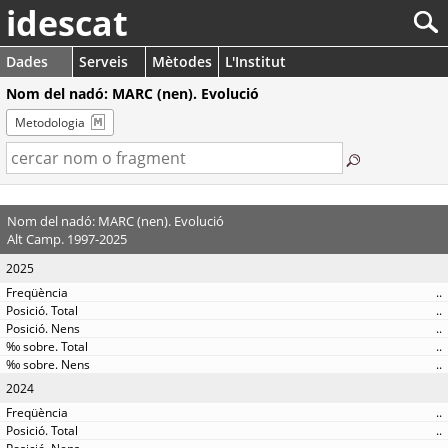
idescat
Dades
Serveis
Mètodes
L'Institut
Nom del nadó: MARC (nen). Evolució
Metodologia
Nom del nadó: MARC (nen). Evolució
Alt Camp. 1997-2025
2025
..
..
..
..
..
2024
..
..