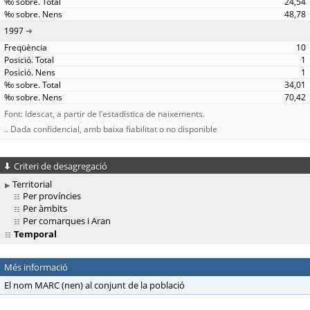
24,54
48,78
1997
10
1
1
34,01
70,42
Font: Idescat, a partir de l'estadística de naixements.
.. Dada confidencial, amb baixa fiabilitat o no disponible
Criteri de desagregació
Territorial
Per províncies
Per àmbits
Per comarques i Aran
Temporal
Més informació
El nom MARC (nen) al conjunt de la població