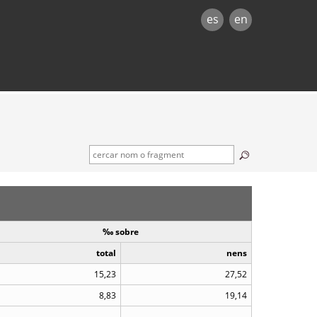
es
en
‰ sobre
total
nens
15,23
27,52
8,83
19,14
..
..