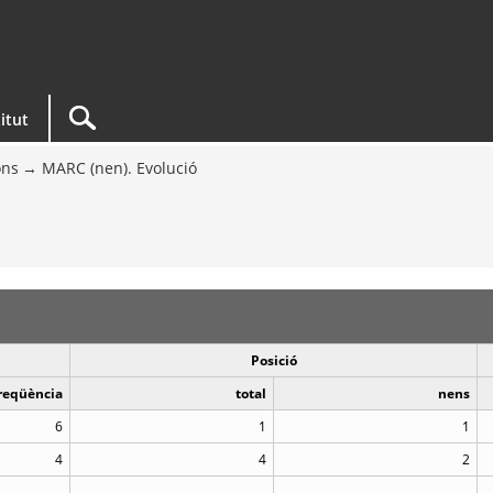
titut
ons
MARC (nen). Evolució
Posició
reqüència
total
nens
6
1
1
4
4
2
..
..
..