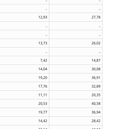
..
..
12,93
27,78
..
..
..
..
13,73
26,02
..
..
7,42
14,87
14,04
30,08
19,20
36,91
17,76
32,89
11,11
20,35
20,53
40,58
19,77
36,94
14,42
28,42