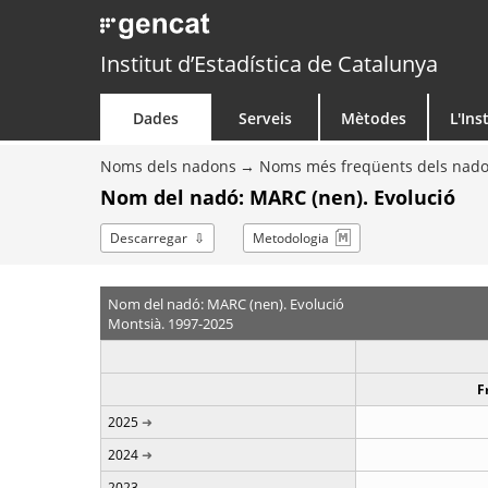
Institut d’Estadística de Catalunya
Dades
Serveis
Mètodes
L'Ins
Noms dels nadons
Noms més freqüents dels nad
Nom del nadó: MARC (nen). Evolució
Descarregar
Metodologia
Nom del nadó: MARC (nen). Evolució
Montsià. 1997-2025
F
2025
2024
2023