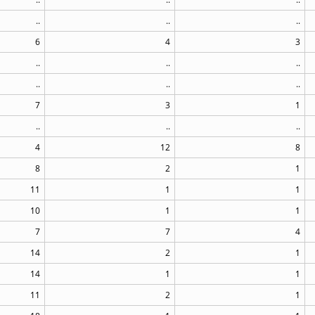
..
..
..
6
4
3
..
..
..
..
..
..
7
3
1
..
..
..
4
12
8
8
2
1
11
1
1
10
1
1
7
7
4
14
2
1
14
1
1
11
2
1