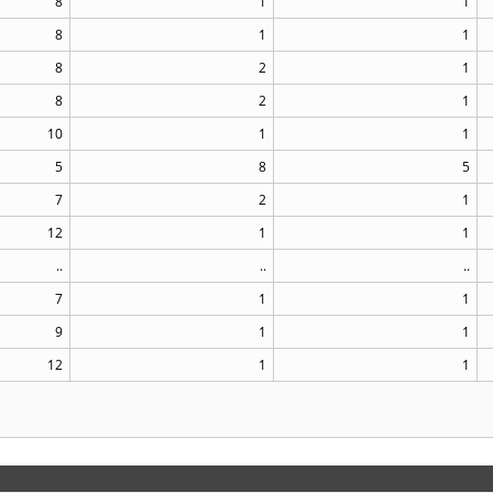
8
1
1
8
1
1
8
2
1
8
2
1
10
1
1
5
8
5
7
2
1
12
1
1
..
..
..
7
1
1
9
1
1
12
1
1