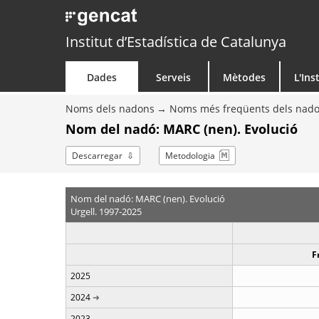
Institut d’Estadística de Catalunya
Dades
Serveis
Mètodes
L'Ins
Noms dels nadons
Noms més freqüents dels nad
Nom del nadó: MARC (nen). Evolució
Descarregar
Metodologia
Nom del nadó: MARC (nen). Evolució
Urgell. 1997-2025
F
2025
2024
2023