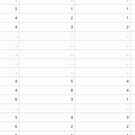
5
1
1
4
2
1
4
3
2
..
..
..
..
..
..
..
..
..
..
..
..
..
..
..
4
5
4
4
8
4
6
3
1
..
..
..
5
4
3
6
2
2