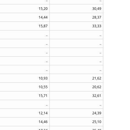
15,20
30,49
14,44
28,37
15,87
33,33
..
..
..
..
..
..
..
..
..
..
10,93
21,62
10,55
20,62
15,71
32,61
..
..
12,14
24,39
14,46
25,10