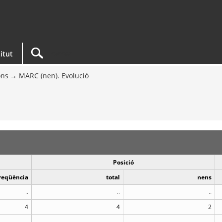
titut
ons
MARC (nen). Evolució
Posició
reqüència
total
nens
..
..
..
4
4
2
..
..
..