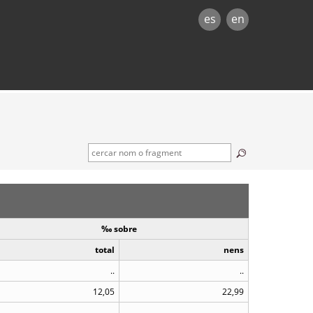
es
en
‰ sobre
total
nens
..
..
12,05
22,99
..
..