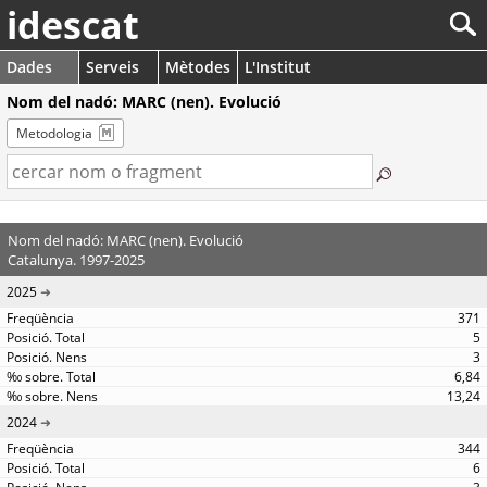
idescat
Dades
Serveis
Mètodes
L'Institut
Nom del nadó: MARC (nen). Evolució
Metodologia
Nom del nadó: MARC (nen). Evolució
Catalunya. 1997-2025
2025
371
5
3
6,84
13,24
2024
344
6