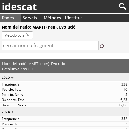
idescat
Dades
Serveis
Mètodes
L'Institut
Nom del nadó: MARTÍ (nen). Evolució
Metodologia
Nom del nadó: MARTÍ (nen). Evolució
Catalunya. 1997-2025
2025
338
10
5
6,23
12,06
2024
352
3