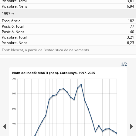
3,61
6,94
1997
182
77
40
3,21
6,23
Font: Idescat, a partir de l'estadística de naixements.