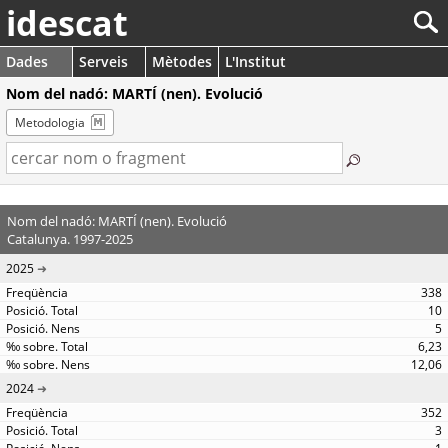
idescat
Dades
Serveis
Mètodes
L'Institut
Nom del nadó: MARTÍ (nen). Evolució
Metodologia
Nom del nadó: MARTÍ (nen). Evolució
Catalunya. 1997-2025
2025
338
10
5
6,23
12,06
2024
352
3