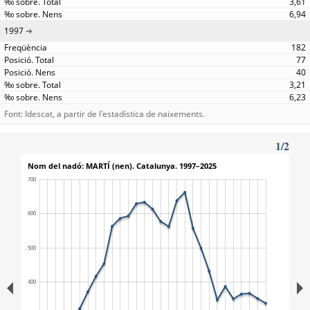
3,61
6,94
1997
182
77
40
3,21
6,23
Font: Idescat, a partir de l'estadística de naixements.