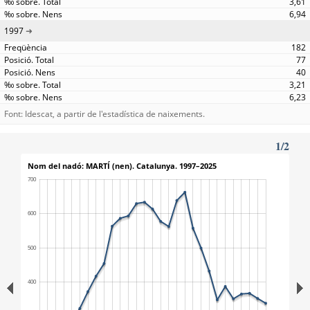
3,61
6,94
1997
182
77
40
3,21
6,23
Font: Idescat, a partir de l'estadística de naixements.