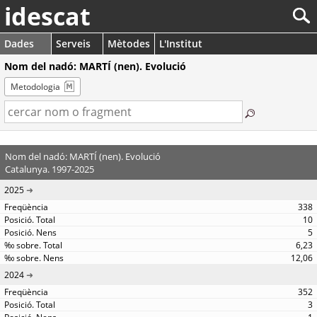
idescat
Dades
Serveis
Mètodes
L'Institut
Nom del nadó: MARTÍ (nen). Evolució
Metodologia
Nom del nadó: MARTÍ (nen). Evolució
Catalunya. 1997-2025
2025
338
10
5
6,23
12,06
2024
352
3