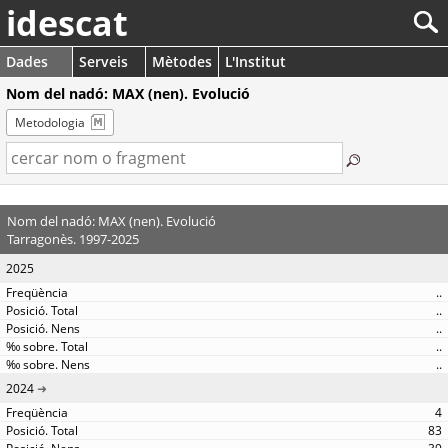
idescat
Dades
Serveis
Mètodes
L'Institut
Nom del nadó: MAX (nen). Evolució
Metodologia
Nom del nadó: MAX (nen). Evolució
Tarragonès. 1997-2025
2025
..
..
..
..
..
2024
4
83