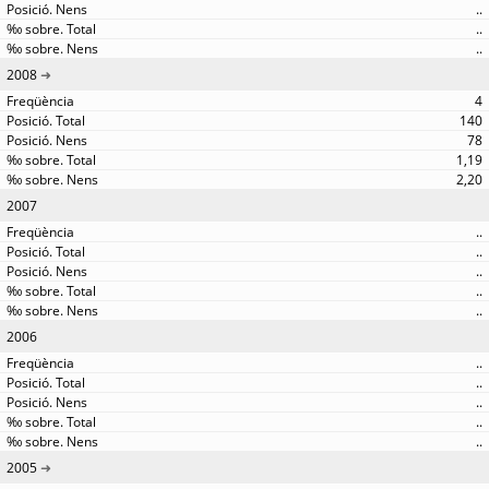
..
..
..
2008
4
140
78
1,19
2,20
2007
..
..
..
..
..
2006
..
..
..
..
..
2005