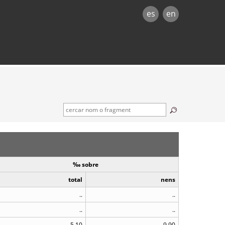
es
en
‰ sobre
total
nens
..
..
..
..
5,10
9,90