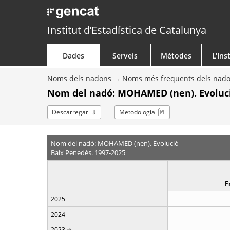
Institut d’Estadística de Catalunya
Dades
Serveis
Mètodes
L'Ins
Noms dels nadons
Noms més freqüents dels nad
Nom del nadó: MOHAMED (nen). Evoluc
Descarregar
Metodologia
Nom del nadó: MOHAMED (nen). Evolució
Baix Penedès. 1997-2025
F
2025
2024
2023