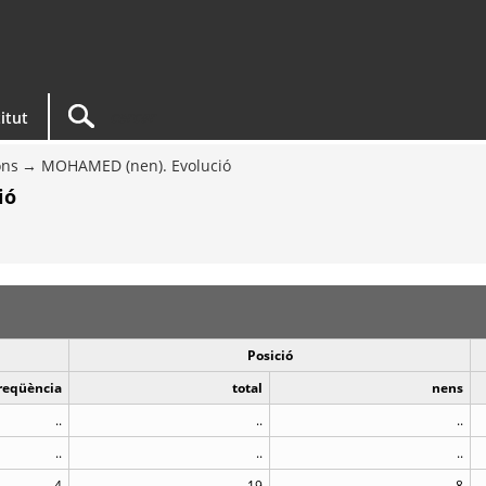
titut
ons
MOHAMED (nen). Evolució
ió
Posició
reqüència
total
nens
..
..
..
..
..
..
4
19
8