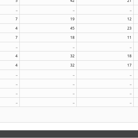
5
42
21
..
..
..
7
19
12
4
45
23
7
18
11
..
..
..
4
32
18
4
32
17
..
..
..
..
..
..
..
..
..
..
..
..