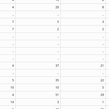
4
20
8
..
..
..
7
5
3
7
2
2
..
..
..
..
..
..
..
..
..
..
..
..
4
37
21
..
..
..
5
35
22
10
10
5
4
51
29
14
3
1