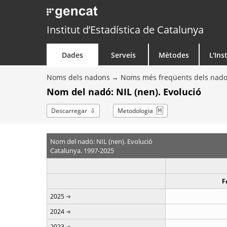
Institut d’Estadística de Catalunya
Dades
Serveis
Mètodes
L'Ins
Noms dels nadons
Noms més freqüents dels nad
Nom del nadó: NIL (nen). Evolució
Descarregar
Metodologia
Nom del nadó: NIL (nen). Evolució
Catalunya. 1997-2025
F
2025
2024
2023