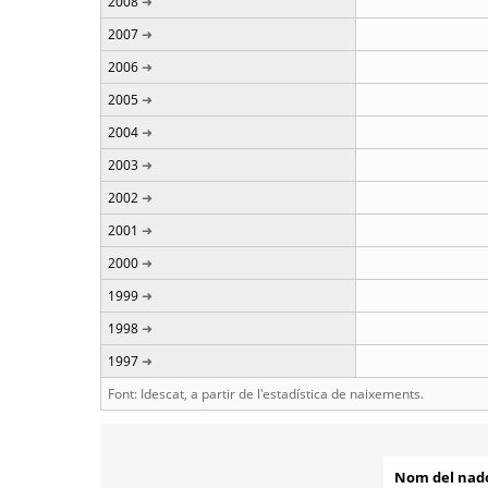
2008
2007
2006
2005
2004
2003
2002
2001
2000
1999
1998
1997
Font: Idescat, a partir de l'estadística de naixements.