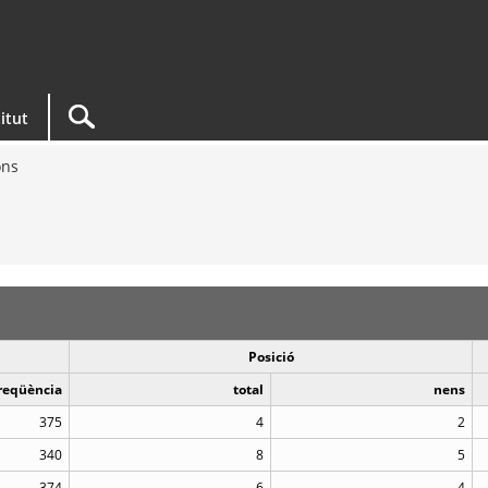
titut
ons
Posició
reqüència
total
nens
375
4
2
340
8
5
374
6
4