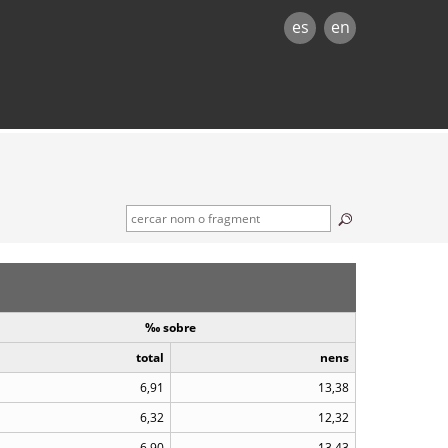
es
en
‰ sobre
total
nens
6,91
13,38
6,32
12,32
6,90
13,43