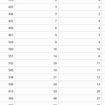
425
3
2
436
3
2
432
7
4
456
6
4
461
9
5
529
9
4
500
18
10
551
14
8
532
20
11
545
19
11
538
21
12
506
24
13
413
33
20
366
48
27