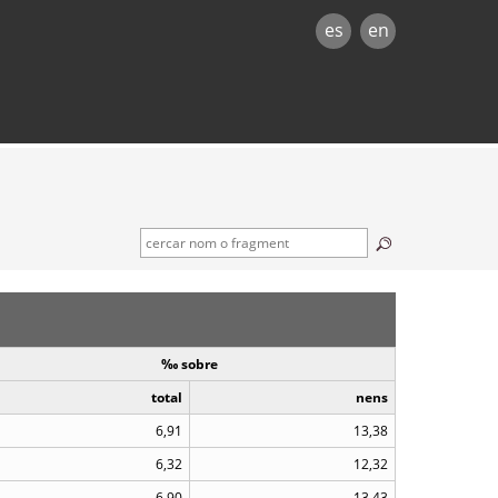
es
en
‰ sobre
total
nens
6,91
13,38
6,32
12,32
6,90
13,43