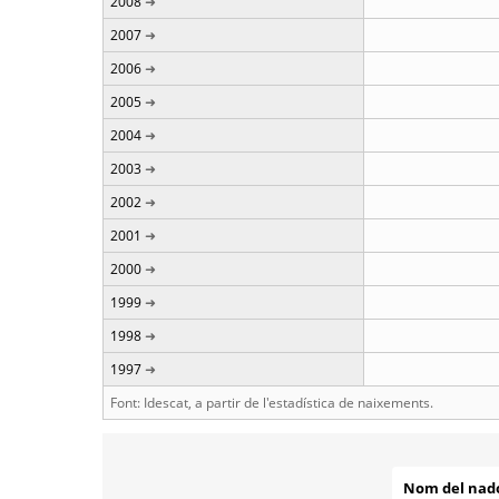
2008
2007
2006
2005
2004
2003
2002
2001
2000
1999
1998
1997
Font: Idescat, a partir de l'estadística de naixements.