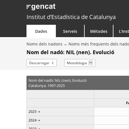
Institut d’Estadística de Catalunya
Dades
Serveis
Mètodes
L'Ins
Noms dels nadons
Noms més freqüents dels nad
Nom del nadó: NIL (nen). Evolució
Descarregar
Metodologia
Nom del nadó: NIL (nen). Evolució
Catalunya. 1997-2025
F
2025
2024
2023