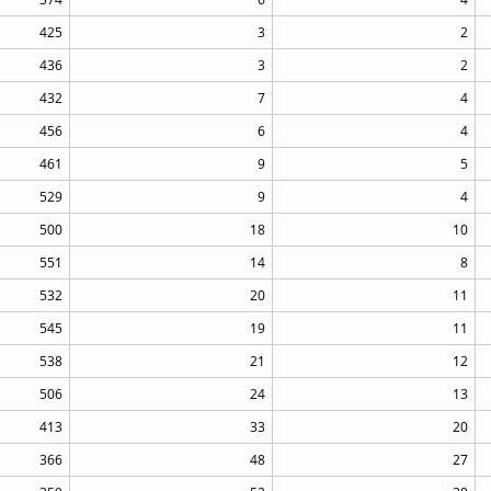
425
3
2
436
3
2
432
7
4
456
6
4
461
9
5
529
9
4
500
18
10
551
14
8
532
20
11
545
19
11
538
21
12
506
24
13
413
33
20
366
48
27