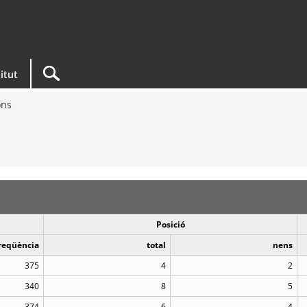
titut
ons
Posició
reqüència
total
nens
375
4
2
340
8
5
374
6
4