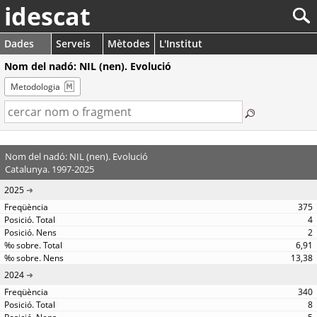
idescat
Dades
Serveis
Mètodes
L'Institut
Nom del nadó: NIL (nen). Evolució
Metodologia
Nom del nadó: NIL (nen). Evolució
Catalunya. 1997-2025
2025
375
4
2
6,91
13,38
2024
340
8