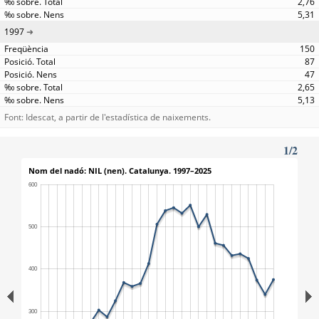
2,76
5,31
1997
150
87
47
2,65
5,13
Font: Idescat, a partir de l'estadística de naixements.