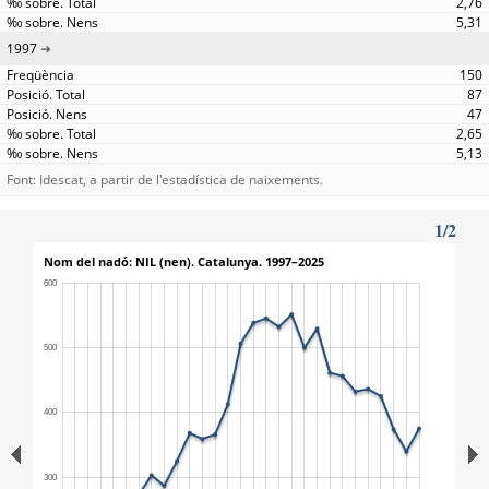
2,76
5,31
1997
150
87
47
2,65
5,13
Font: Idescat, a partir de l'estadística de naixements.