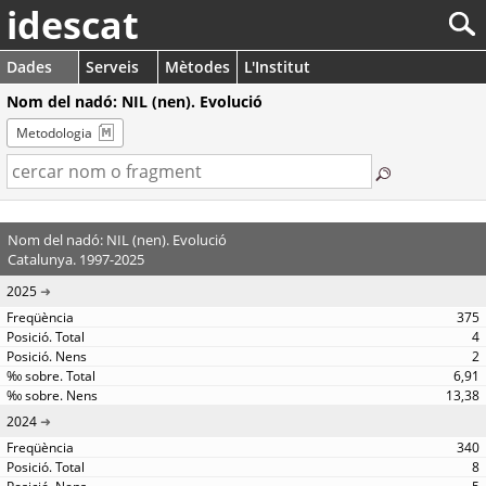
idescat
Dades
Serveis
Mètodes
L'Institut
Nom del nadó: NIL (nen). Evolució
Metodologia
Nom del nadó: NIL (nen). Evolució
Catalunya. 1997-2025
2025
375
4
2
6,91
13,38
2024
340
8