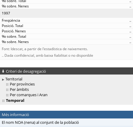
..
..
1997
..
..
..
..
..
Font: Idescat, a partir de l'estadística de naixements.
.. Dada confidencial, amb baixa fiabilitat o no disponible
Criteri de desagregació
Territorial
Per províncies
Per àmbits
Per comarques i Aran
Temporal
Més informació
El nom NOA (nena) al conjunt de la població