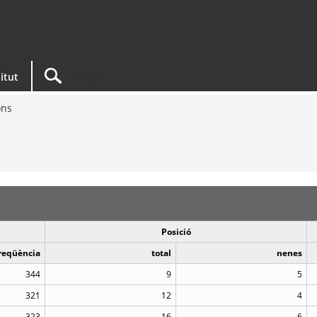
titut
ons
Posició
reqüència
total
nenes
344
9
5
321
12
4
323
16
6