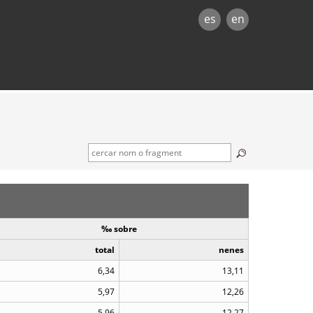
es
en
‰ sobre
total
nenes
6,34
13,11
5,97
12,26
5,96
12,27