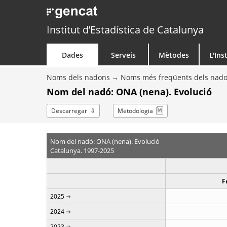
Institut d’Estadística de Catalunya
Dades
Serveis
Mètodes
L'Ins
Noms dels nadons
Noms més freqüents dels nad
Nom del nadó: ONA (nena). Evolució
Descarregar
Metodologia
Nom del nadó: ONA (nena). Evolució
Catalunya. 1997-2025
F
2025
2024
2023