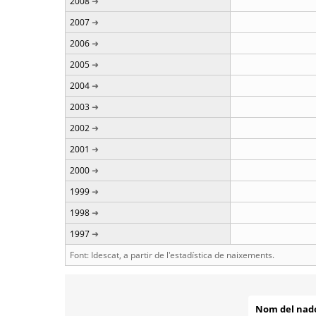
2008
2007
2006
2005
2004
2003
2002
2001
2000
1999
1998
1997
Font: Idescat, a partir de l'estadística de naixements.