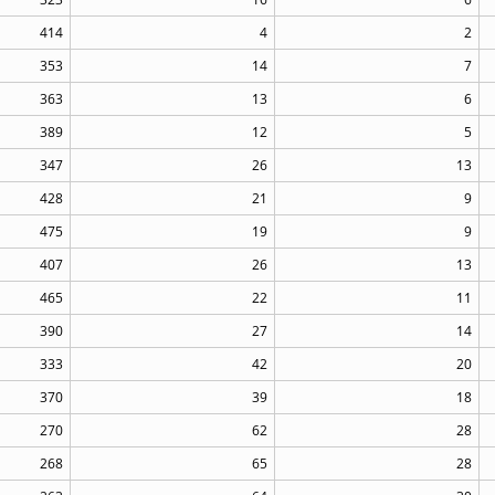
414
4
2
353
14
7
363
13
6
389
12
5
347
26
13
428
21
9
475
19
9
407
26
13
465
22
11
390
27
14
333
42
20
370
39
18
270
62
28
268
65
28